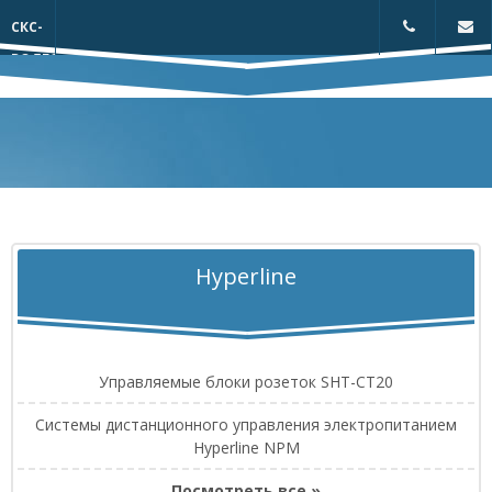
СКС-
ВОЛГОГРАД
Телефон:
Обра
+7(8442)550-
связь
222
Hyperline
Управляемые блоки розеток SHT-CT20
Системы дистанционного управления электропитанием
Hyperline NPM
Посмотреть все »